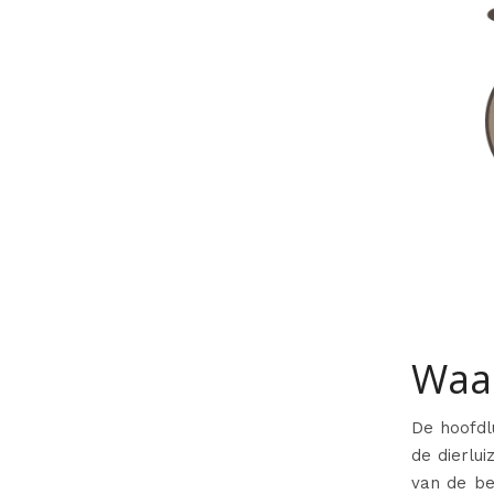
Waa
De hoofdlu
de
dierlui
van de be