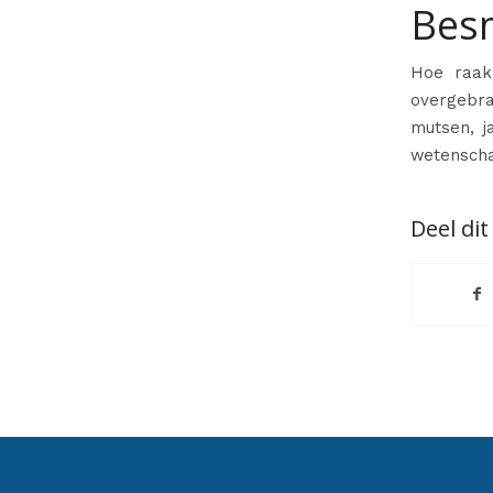
Bes
Hoe raak
overgebra
mutsen, j
wetenscha
Deel dit