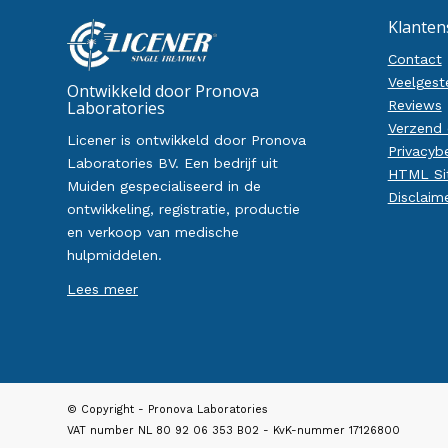
Klanten
Contact
Veelgest
Ontwikkeld door Pronova
Laboratories
Reviews
Verzend 
Licener is ontwikkeld door Pronova
Privacyb
Laboratories BV. Een bedrijf uit
HTML Si
Muiden gespecialiseerd in de
Disclaim
ontwikkeling, registratie, productie
en verkoop van medische
hulpmiddelen.
Lees meer
© Copyright - Pronova Laboratories
VAT number NL 80 92 06 353 B02 - KvK-nummer 17126800