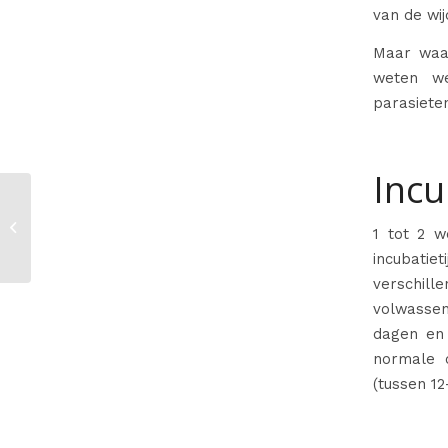
van de wij
Maar waa
weten we
parasieten
Incu
Hoe zien luizen eruit
1 tot 2 w
incubati
verschil
volwassen
dagen en 
normale 
(tussen 12