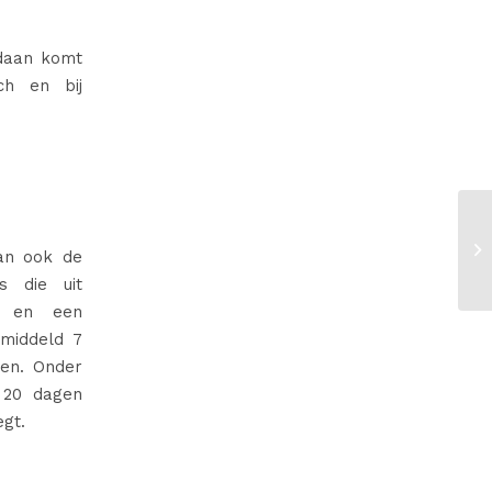
daan komt
ch en bij
dan ook de
s die uit
ia en een
emiddeld 7
gen. Onder
 20 dagen
egt.