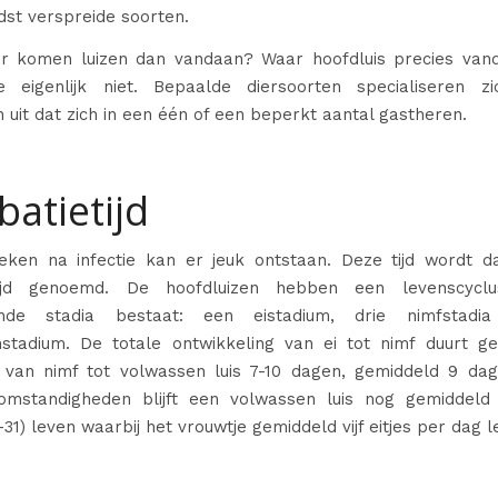
dst verspreide soorten.
r komen luizen dan vandaan? Waar hoofdluis precies van
 eigenlijk niet. Bepaalde diersoorten specialiseren zi
 uit dat zich in een één of een beperkt aantal gastheren.
batietijd
eken na infectie kan er jeuk ontstaan. Deze tijd wordt 
etijd genoemd.
De hoofdluizen hebben een levenscyclu
lende stadia bestaat: een eistadium, drie nimfstad
stadium. De totale ontwikkeling van ei tot nimf duurt g
van nimf tot volwassen luis 7-10 dagen, gemiddeld 9 da
omstandigheden blijft een volwassen luis nog gemiddeld
-31) leven waarbij het vrouwtje gemiddeld vijf eitjes per dag l