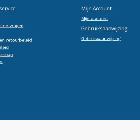
service
Mijn Account
Mijn account
elde vragen
Gebruiksaanwijzing
Gebruiksaanwijzing
en retourbeleid
eleid
temap
er